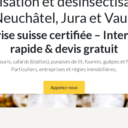
sation et désinsectis
euchâtel, Jura et Va
ise suisse certifiée – Inte
rapide & devis gratuit
ouris, cafards (blattes), punaises de lit, fourmis, guêpes et 
Particuliers, entreprises et régies immobilières.
Appelez-nous