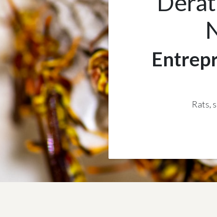
Dérati
N
Entrepr
Rats, s