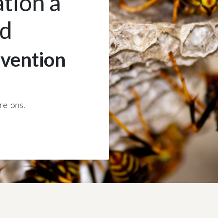
ation à
ud
rvention
frelons.